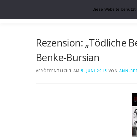
Zum
ABS-LESE-ECKE
Diese Website benutzt 
Inhalt
Der Blog für alle, die gerne lesen oder selber schreiben.
springen
Rezension: „Tödliche 
Benke-Bursian
VERÖFFENTLICHT AM
5. JUNI 2015
VON
ANN-BE