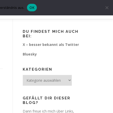
erständnis aus.
OK
CHUTZ
IMPRESSUM
KURZGESCHICHTEN
DU FINDEST MICH AUCH
BEI:
X – besser bekannt als Twitter
Bluesky
KATEGORIEN
Kategorien
GEFÄLLT DIR DIESER
BLOG?
Dann freue ich mich über Links,