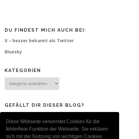
DU FINDEST MICH AUCH BEI:
X – besser bekannt als Twitter
Bluesky
KATEGORIEN
Kategorien
GEFÄLLT DIR DIESER BLOG?
Dann freue ich mich über Links, Likes, Tweets & Co.
Auch Kommentare werden immer gerne genommen :-)
Diese Webseite verwendet Cookies für die
fehlerfreie Funktion der Webseite. Sie erklären
sich mit der Nutzung von wichtigen Cookies