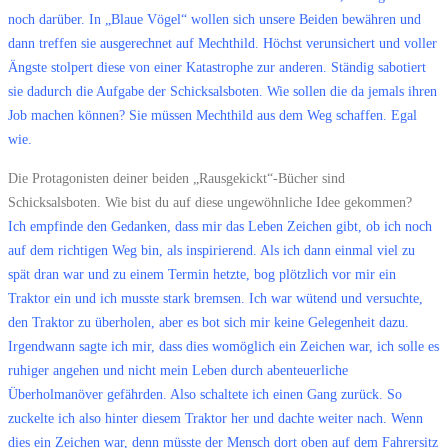
noch darüber. In „Blaue Vögel“ wollen sich unsere Beiden bewähren und
dann treffen sie ausgerechnet auf Mechthild. Höchst verunsichert und voller
Ängste stolpert diese von einer Katastrophe zur anderen. Ständig sabotiert
sie dadurch die Aufgabe der Schicksalsboten. Wie sollen die da jemals ihren
Job machen können? Sie müssen Mechthild aus dem Weg schaffen. Egal
wie.
Die Protagonisten deiner beiden „Rausgekickt“-Bücher sind
Schicksalsboten. Wie bist du auf diese ungewöhnliche Idee gekommen?
Ich empfinde den Gedanken, dass mir das Leben Zeichen gibt, ob ich noch
auf dem richtigen Weg bin, als inspirierend. Als ich dann einmal viel zu
spät dran war und zu einem Termin hetzte, bog plötzlich vor mir ein
Traktor ein und ich musste stark bremsen. Ich war wütend und versuchte,
den Traktor zu überholen, aber es bot sich mir keine Gelegenheit dazu.
Irgendwann sagte ich mir, dass dies womöglich ein Zeichen war, ich solle es
ruhiger angehen und nicht mein Leben durch abenteuerliche
Überholmanöver gefährden. Also schaltete ich einen Gang zurück. So
zuckelte ich also hinter diesem Traktor her und dachte weiter nach. Wenn
dies ein Zeichen war, denn müsste der Mensch dort oben auf dem Fahrersitz