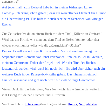
gegenseitig?
Auf jeden Fall. Zum Beispiel habe ich in meiner bisherigen kurzen
Comedy-Erfahrung schon gelernt, dass ein wesentliches Element für Humor
die Übertreibung ist. Das hilft mir auch sehr beim Schreiben von witzigen
Szenen.
Zur Zeit schreibst du an einem Buch mit dem Titel „Killerin in Grefrath“.
Wird das ein Krimi, wie man aus dem Titel schließen könnte, oder eher
wieder etwas humorvolles wie die „Rausgekickt“-Bücher?
Beides. Es soll ein witziger Krimi werden. Vorbild sind ein wenig die
Stephanie Plum Romane von Janet Evanovich. Spielen soll er in Grefrath,
meinem Geburtsort. Daher der Projekttitel. Wie der Titel des Buches
letztendlich werden wird, weiß ich noch nicht. Es wird aber sicher auch ein
weiteres Buch in der Rausgekickt-Reihe geben. Das Thema ist einfach
herrlich ausbaubar und gibt noch Stoff für viele witzige Geschichten.
Vielen Dank für das Interview, Vera Nentwich. Ich wünsche dir weiterhin
viel Erfolg mit deinen Büchern und Auftritten.
Veröffentlicht in
Interviews
Verschlagwortet mit
Humor
,
Selfpublisher