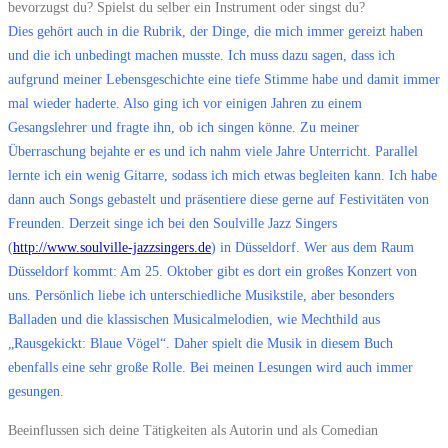
bevorzugst du? Spielst du selber ein Instrument oder singst du?
Dies gehört auch in die Rubrik, der Dinge, die mich immer gereizt haben
und die ich unbedingt machen musste. Ich muss dazu sagen, dass ich
aufgrund meiner Lebensgeschichte eine tiefe Stimme habe und damit immer
mal wieder haderte. Also ging ich vor einigen Jahren zu einem
Gesangslehrer und fragte ihn, ob ich singen könne. Zu meiner
Überraschung bejahte er es und ich nahm viele Jahre Unterricht. Parallel
lernte ich ein wenig Gitarre, sodass ich mich etwas begleiten kann. Ich habe
dann auch Songs gebastelt und präsentiere diese gerne auf Festivitäten von
Freunden. Derzeit singe ich bei den Soulville Jazz Singers
(
http://www.soulville-jazzsingers.de
) in Düsseldorf. Wer aus dem Raum
Düsseldorf kommt: Am 25. Oktober gibt es dort ein großes Konzert von
uns. Persönlich liebe ich unterschiedliche Musikstile, aber besonders
Balladen und die klassischen Musicalmelodien, wie Mechthild aus
„Rausgekickt: Blaue Vögel“. Daher spielt die Musik in diesem Buch
ebenfalls eine sehr große Rolle. Bei meinen Lesungen wird auch immer
gesungen.
Beeinflussen sich deine Tätigkeiten als Autorin und als Comedian