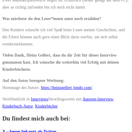
Zwei Manuskriptentwürfe liegen im Schubfach (besser gesagt auf dem PC),
aber so richtig zufrieden bin ich noch nicht damit.
Was möchtest du den Leser*innen sonst noch erzählen?
Den Kindern wünsche ich viel Spaß beim Lesen meiner Geschichten, und
die Eltern können auch gern einen Blick darin werfen, um sich selbst
wiederzuerkennen.
Vielen Dank, Heinz Gellert, dass du dir Zeit für dieses Interview
genommen hast. Ich wünsche dir weiterhin viel Erfolg mit deinen
Kinderbüchern.
Auf den Autor bezogene Werbung:
Homepage des Autors:
https://heinzgellert.jimdo.com/
Veröffentlicht in
Interviews
Verschlagwortet mit
Autoren-Interview
,
Kinderbuch-Autor
,
Kinderbücher
Du findest mich auch bei:
X – besser bekannt als Twitter