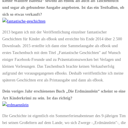
kleine Waldfee Isabella“ sowohl als eBook als auch als Taschenbuch
und sogar als gebundene Ausgabe angeboten. Ist das ein Testballon, ob
sich so etwas verkauft?
2013 begann ich mit der Veröffentlichung einzelner fantastischer
Geschichten für Kinder als eBook und erreichte bis Ende 2014 über 2.500
Downloads. 2015 erstellte ich dann eine Sammelausgabe als eBook und
erstes Taschenbuch mit dem Titel „Fantastische Geschichten“ auf Wunsch
einiger Facebook-Freunde und zu Präsentationszwecken bei Verlagen und
kleinen Vorlesungen. Das Taschenbuch brachte keinen Verkaufserfolg
aufgrund der vorausgegangenen eBooks. Deshalb veröffentlichte ich meine
späteren Geschichten erst als Printausgabe und dann als eBook.
Dein voriges Jahr erschienenes Buch „Die Erdmännlein“ scheint so eine
Art Kinderkrimi zu sein. Ist das richtig?
Die Geschichte ist eigentlich ein Sommerferienabenteuer des 9-jährigen Tim
bei seinen Großeltern auf dem Lande, wo sich Zwerge -„Erdmännlein“-, die