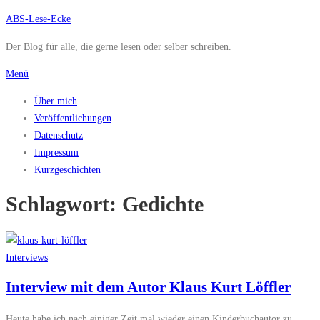
Zum
ABS-Lese-Ecke
Inhalt
Der Blog für alle, die gerne lesen oder selber schreiben.
springen
Menü
Über mich
Veröffentlichungen
Datenschutz
Impressum
Kurzgeschichten
Schlagwort:
Gedichte
Interviews
Interview mit dem Autor Klaus Kurt Löffler
Heute habe ich nach einiger Zeit mal wieder einen Kinderbuchautor zu