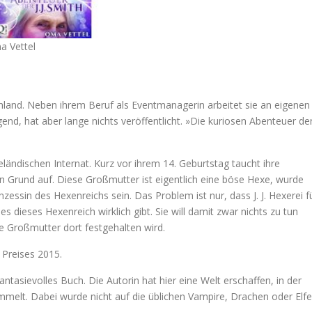
a Vettel
chland. Neben ihrem Beruf als Eventmanagerin arbeitet sie an eigenen
ugend, hat aber lange nichts veröffentlicht. »Die kuriosen Abenteuer de
eeländischen Internat. Kurz vor ihrem 14. Geburtstag taucht ihre
n Grund auf. Diese Großmutter ist eigentlich eine böse Hexe, wurde
inzessin des Hexenreichs sein. Das Problem ist nur, dass J. J. Hexerei f
s dieses Hexenreich wirklich gibt. Sie will damit zwar nichts zu tun
e Großmutter dort festgehalten wird.
 Preises 2015.
fantasievolles Buch. Die Autorin hat hier eine Welt erschaffen, in der
melt. Dabei wurde nicht auf die üblichen Vampire, Drachen oder Elf