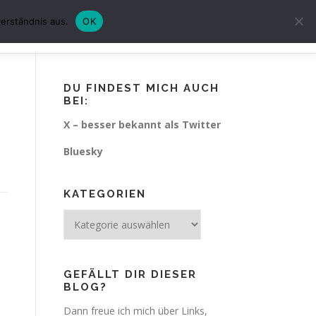
erständnis aus.
OK
CHUTZ
IMPRESSUM
KURZGESCHICHTEN
DU FINDEST MICH AUCH
BEI:
X – besser bekannt als Twitter
Bluesky
KATEGORIEN
Kategorien
GEFÄLLT DIR DIESER
BLOG?
Dann freue ich mich über Links,