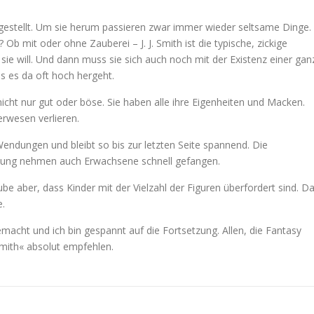
orgestellt. Um sie herum passieren zwar immer wieder seltsame Dinge.
 Ob mit oder ohne Zauberei – J. J. Smith ist die typische, zickige
sie will. Und dann muss sie sich auch noch mit der Existenz einer gan
s es da oft hoch hergeht.
nicht nur gut oder böse. Sie haben alle ihre Eigenheiten und Macken.
rwesen verlieren.
ndungen und bleibt so bis zur letzten Seite spannend. Die
ndlung nehmen auch Erwachsene schnell gefangen.
ube aber, dass Kinder mit der Vielzahl der Figuren überfordert sind. D
e.
acht und ich bin gespannt auf die Fortsetzung. Allen, die Fantasy
Smith« absolut empfehlen.