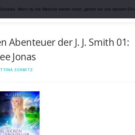
Cookies. Wenn du die Website weiter nutzt, gehen wir von deinem Einv
ÜBER MICH
VERÖFFENTLICHUNGEN
DATENS
n Abenteuer der J. J. Smith 01:
Lee Jonas
TTINA SCHMITZ