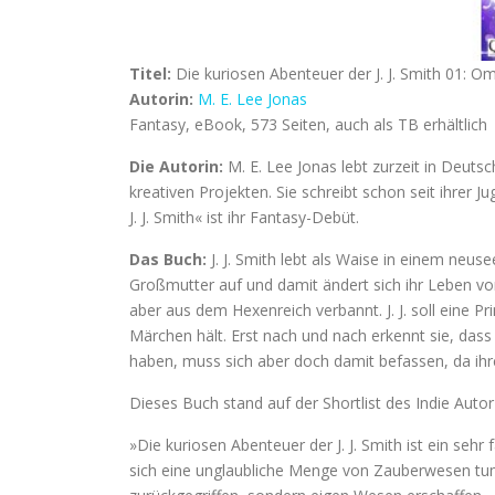
Titel:
Die kuriosen Abenteuer der J. J. Smith 01: Om
Autorin:
M. E. Lee Jonas
Fantasy, eBook, 573 Seiten, auch als TB erhältlich
Die Autorin:
M. E. Lee Jonas lebt zurzeit in Deuts
kreativen Projekten. Sie schreibt schon seit ihrer J
J. J. Smith« ist ihr Fantasy-Debüt.
Das Buch:
J. J. Smith lebt als Waise in einem neus
Großmutter auf und damit ändert sich ihr Leben vo
aber aus dem Hexenreich verbannt. J. J. soll eine Pr
Märchen hält. Erst nach und nach erkennt sie, dass e
haben, muss sich aber doch damit befassen, da ihr
Dieses Buch stand auf der Shortlist des Indie Autor
»Die kuriosen Abenteuer der J. J. Smith ist ein sehr 
sich eine unglaubliche Menge von Zauberwesen tum