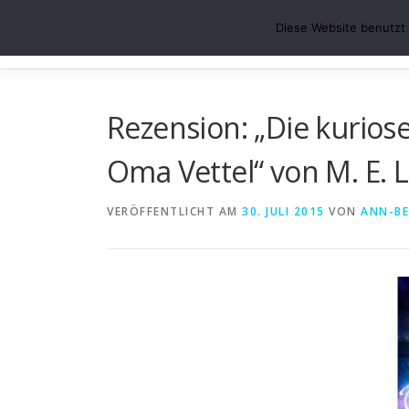
Zum
ABS-LESE-ECKE
Diese Website benutzt 
Inhalt
Der Blog für alle, die gerne lesen oder selber schreiben.
springen
Rezension: „Die kuriose
Oma Vettel“ von M. E. 
VERÖFFENTLICHT AM
30. JULI 2015
VON
ANN-BE