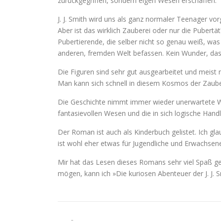
zurückgegriffen, sondern eigen Wesen erschaffen.
J. J. Smith wird uns als ganz normaler Teenager v
Aber ist das wirklich Zauberei oder nur die Pubertät?
Pubertierende, die selber nicht so genau weiß, was 
anderen, fremden Welt befassen. Kein Wunder, das
Die Figuren sind sehr gut ausgearbeitet und meist 
Man kann sich schnell in diesem Kosmos der Zaube
Die Geschichte nimmt immer wieder unerwartete We
fantasievollen Wesen und die in sich logische Ha
Der Roman ist auch als Kinderbuch gelistet. Ich gla
ist wohl eher etwas für Jugendliche und Erwachsen
Mir hat das Lesen dieses Romans sehr viel Spaß gem
mögen, kann ich »Die kuriosen Abenteuer der J. J. 