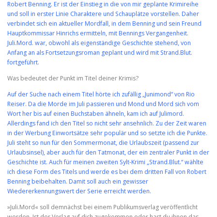
Robert Benning. Er ist der Einstieg in die von mir geplante Krimireihe
und soll in erster Linie Charaktere und Schauplätze vorstellen. Daher
verbindet sich ein aktueller Mordfall, in dem Benning und sein Freund
Hauptkommissar Hinrichs ermitteln, mit Bennings Vergangenheit.
Juli.Mord. war, obwohl als eigenständige Geschichte stehend, von
Anfang an als Fortsetzungsroman geplant und wird mit Strand.Blut.
fortgeführt.
Was bedeutet der Punkt im Titel deiner Krimis?
Auf der Suche nach einem Titel hörte ich zufällig „Junimond“ von Rio
Reiser. Da die Morde im Juli passieren und Mond und Mord sich vom
Wort her bis auf einen Buchstaben ähneln, kam ich auf Julimord.
Allerdings fand ich den Titel so nicht sehr ansehnlich. Zu der Zeit waren
in der Werbung Einwortsätze sehr populär und so setzte ich die Punkte.
Juli steht so nun für den Sommermonat, die Urlaubszeit (passend zur
Urlaubsinsel), aber auch für den Tatmonat, der ein zentraler Punkt in der
Geschichte ist. Auch für meinen zweiten Sylt-Krimi „Strand.Blut.“ wählte
ich diese Form des Titels und werde es bei dem dritten Fall von Robert
Benning beibehalten. Damit soll auch ein gewisser
Wiedererkennungswert der Serie erreicht werden.
»Juli.Mord« soll demnächst bei einem Publikumsverlag veröffentlicht
werden. Ist der Verlag auf dich zugekommen oder hast du ihnen das