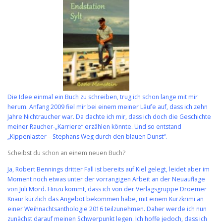
Die Idee einmal ein Buch zu schreiben, trug ich schon lange mit mir
herum. Anfang 2009 fiel mir bei einem meiner Läufe auf, dass ich zehn
Jahre Nichtraucher war. Da dachte ich mir, dass ich doch die Geschichte
meiner Raucher-„Karriere“ erzählen könnte. Und so entstand
„Kippenlaster – Stephans Weg durch den blauen Dunst“.
Scheibst du schon an einem neuen Buch?
Ja, Robert Bennings dritter Fall ist bereits auf Kiel gelegt, leidet aber im
Moment noch etwas unter der vorrangigen Arbeit an der Neuauflage
von Juli.Mord. Hinzu kommt, dass ich von der Verlagsgruppe Droemer
Knaur kürzlich das Angebot bekommen habe, mit einem Kurzkrimi an
einer Weihnachtsanthologie 2016 teilzunehmen. Daher werde ich nun
zunächst darauf meinen Schwerpunkt legen. Ich hoffe jedoch, dass ich