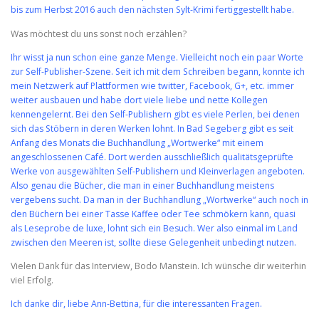
bis zum Herbst 2016 auch den nächsten Sylt-Krimi fertiggestellt habe.
Was möchtest du uns sonst noch erzählen?
Ihr wisst ja nun schon eine ganze Menge. Vielleicht noch ein paar Worte
zur Self-Publisher-Szene. Seit ich mit dem Schreiben begann, konnte ich
mein Netzwerk auf Plattformen wie twitter, Facebook, G+, etc. immer
weiter ausbauen und habe dort viele liebe und nette Kollegen
kennengelernt. Bei den Self-Publishern gibt es viele Perlen, bei denen
sich das Stöbern in deren Werken lohnt. In Bad Segeberg gibt es seit
Anfang des Monats die Buchhandlung „Wortwerke“ mit einem
angeschlossenen Café. Dort werden ausschließlich qualitätsgeprüfte
Werke von ausgewählten Self-Publishern und Kleinverlagen angeboten.
Also genau die Bücher, die man in einer Buchhandlung meistens
vergebens sucht. Da man in der Buchhandlung „Wortwerke“ auch noch in
den Büchern bei einer Tasse Kaffee oder Tee schmökern kann, quasi
als Leseprobe de luxe, lohnt sich ein Besuch. Wer also einmal im Land
zwischen den Meeren ist, sollte diese Gelegenheit unbedingt nutzen.
Vielen Dank für das Interview, Bodo Manstein. Ich wünsche dir weiterhin
viel Erfolg.
Ich danke dir, liebe Ann-Bettina, für die interessanten Fragen.