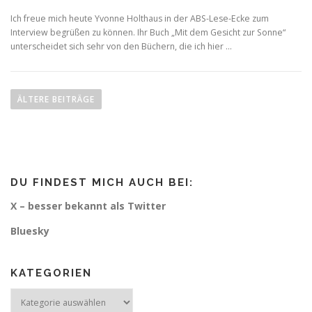
Ich freue mich heute Yvonne Holthaus in der ABS-Lese-Ecke zum
Interview begrüßen zu können. Ihr Buch „Mit dem Gesicht zur Sonne“
unterscheidet sich sehr von den Büchern, die ich hier …
B
e
ÄLTERE BEITRÄGE
i
t
r
a
DU FINDEST MICH AUCH BEI:
g
s
X – besser bekannt als Twitter
n
Bluesky
a
v
KATEGORIEN
i
g
Kategorien