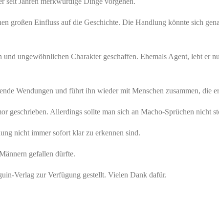
 der seit Jahren merkwürdige Dinge vorgehen.
inen großen Einfluss auf die Geschichte. Die Handlung könnte sich ge
n und ungewöhnlichen Charakter geschaffen. Ehemals Agent, lebt er nu
nde Wendungen und führt ihn wieder mit Menschen zusammen, die er eig
or geschrieben. Allerdings sollte man sich an Macho-Sprüchen nicht st
ng nicht immer sofort klar zu erkennen sind.
 Männern gefallen dürfte.
in-Verlag zur Verfügung gestellt. Vielen Dank dafür.