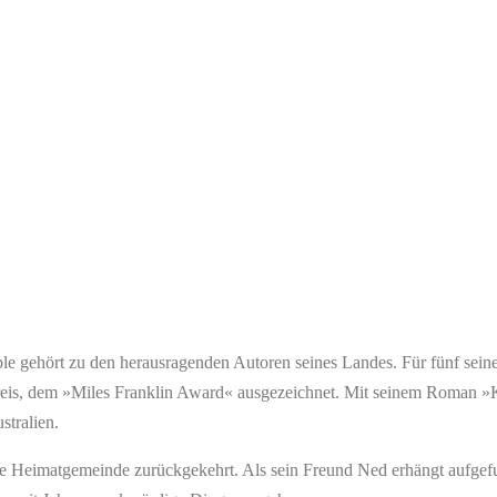
mple gehört zu den herausragenden Autoren seines Landes. Für fünf se
reis, dem »Miles Franklin Award« ausgezeichnet. Mit seinem Roman »K
stralien.
e Heimatgemeinde zurückgekehrt. Als sein Freund Ned erhängt aufgefun