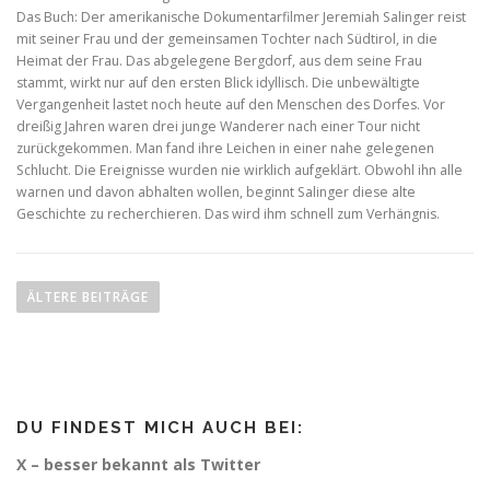
Das Buch: Der amerikanische Dokumentarfilmer Jeremiah Salinger reist
mit seiner Frau und der gemeinsamen Tochter nach Südtirol, in die
Heimat der Frau. Das abgelegene Bergdorf, aus dem seine Frau
stammt, wirkt nur auf den ersten Blick idyllisch. Die unbewältigte
Vergangenheit lastet noch heute auf den Menschen des Dorfes. Vor
dreißig Jahren waren drei junge Wanderer nach einer Tour nicht
zurückgekommen. Man fand ihre Leichen in einer nahe gelegenen
Schlucht. Die Ereignisse wurden nie wirklich aufgeklärt. Obwohl ihn alle
warnen und davon abhalten wollen, beginnt Salinger diese alte
Geschichte zu recherchieren. Das wird ihm schnell zum Verhängnis.
B
e
ÄLTERE BEITRÄGE
i
t
r
a
DU FINDEST MICH AUCH BEI:
g
s
X – besser bekannt als Twitter