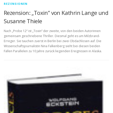
REZENSIONEN
Rezension: „Toxin“ von Kathrin Lange und
Susanne Thiele
Nach „Probe 12“ ist „Toxin“ der zweite, von den beiden Autorinnen
gemeinsam geschriebene Thriller. Diesmal geht es um Milzbrand-
Erreger. Sie tauchen zuerst in Berlin bei zwei Obdachlosen auf. Die
Wissenschaftsjournalistin Nina Falkenberg sieht bei diesen beiden
Fällen Parallelen zu 10 Jahre zurück liegenden Ereignissen in Alaska.