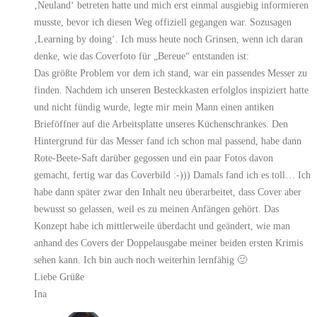
‚Neuland‘ betreten hatte und mich erst einmal ausgiebig informieren
musste, bevor ich diesen Weg offiziell gegangen war. Sozusagen
‚Learning by doing‘. Ich muss heute noch Grinsen, wenn ich daran
denke, wie das Coverfoto für „Bereue“ entstanden ist:
Das größte Problem vor dem ich stand, war ein passendes Messer zu
finden. Nachdem ich unseren Besteckkasten erfolglos inspiziert hatte
und nicht fündig wurde, legte mir mein Mann einen antiken
Brieföffner auf die Arbeitsplatte unseres Küchenschrankes. Den
Hintergrund für das Messer fand ich schon mal passend, habe dann
Rote-Beete-Saft darüber gegossen und ein paar Fotos davon
gemacht, fertig war das Coverbild :-))) Damals fand ich es toll… Ich
habe dann später zwar den Inhalt neu überarbeitet, dass Cover aber
bewusst so gelassen, weil es zu meinen Anfängen gehört. Das
Konzept habe ich mittlerweile überdacht und geändert, wie man
anhand des Covers der Doppelausgabe meiner beiden ersten Krimis
sehen kann. Ich bin auch noch weiterhin lernfähig 🙂
Liebe Grüße
Ina