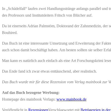
In „Schädelfall“ laufen zwei Handlungsstränge anfangs parallel und 
des Professors und Institutsleiters Fritsch von Blücher auf.
Da ist einerseits Adrian Palmstöm, Doktorand der Zahnmedizin, der s
Bouhired.
Das Buch ist eine interessante Umsetzung und Erweiterung der Fakten. 
auch schon damit beschäftigt haben. Am besten sollten sie selber Erf
Man kann es natürlich auch einfach als eine Art Forschungskrimi le
Das Ende fand ich zwar etwas enttäuschend, aber realistisch.
Das Buch wurde mir für diese Rezension vom Verlag mainbook zur Ver
Auf das Buch bezogene Werbung:
Homepage des mainbook Verlags:
www.mainbook.de
Veröffentlicht in
Rezensionen
Verschlagwortet mit
Betrügereien in de