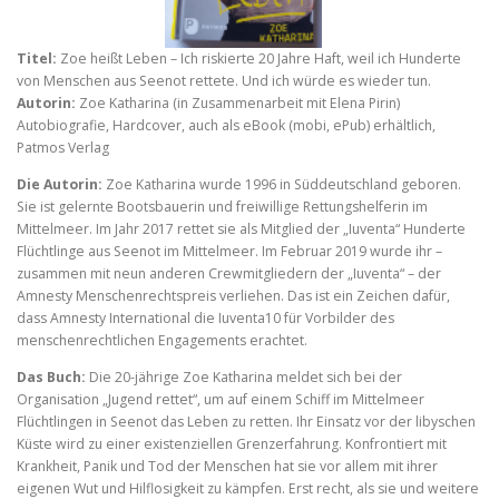
Titel:
Zoe heißt Leben – Ich riskierte 20 Jahre Haft, weil ich Hunderte
von Menschen aus Seenot rettete. Und ich würde es wieder tun.
Autorin:
Zoe Katharina (in Zusammenarbeit mit Elena Pirin)
Autobiografie, Hardcover, auch als eBook (mobi, ePub) erhältlich,
Patmos Verlag
Die Autorin:
Zoe Katharina wurde 1996 in Süddeutschland geboren.
Sie ist gelernte Bootsbauerin und freiwillige Rettungshelferin im
Mittelmeer. Im Jahr 2017 rettet sie als Mitglied der „Iuventa“ Hunderte
Flüchtlinge aus Seenot im Mittelmeer. Im Februar 2019 wurde ihr –
zusammen mit neun anderen Crewmitgliedern der „Iuventa“ – der
Amnesty Menschenrechtspreis verliehen. Das ist ein Zeichen dafür,
dass Amnesty International die Iuventa10 für Vorbilder des
menschenrechtlichen Engagements erachtet.
Das Buch:
Die 20-jährige Zoe Katharina meldet sich bei der
Organisation „Jugend rettet“, um auf einem Schiff im Mittelmeer
Flüchtlingen in Seenot das Leben zu retten. Ihr Einsatz vor der libyschen
Küste wird zu einer existenziellen Grenzerfahrung. Konfrontiert mit
Krankheit, Panik und Tod der Menschen hat sie vor allem mit ihrer
eigenen Wut und Hilflosigkeit zu kämpfen. Erst recht, als sie und weitere