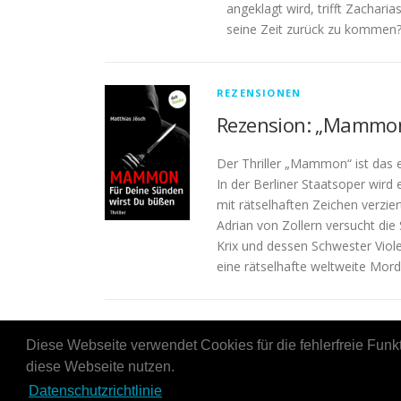
angeklagt wird, trifft Zachari
seine Zeit zurück zu kommen
REZENSIONEN
Rezension: „Mammon
Der Thriller „Mammon“ ist das 
In der Berliner Staatsoper wird 
mit rätselhaften Zeichen verzier
Adrian von Zollern versucht die
Krix und dessen Schwester Violet
eine rätselhafte weltweite Mord
Diese Webseite verwendet Cookies für die fehlerfreie Funk
diese Webseite nutzen.
C
Datenschutzrichtlinie