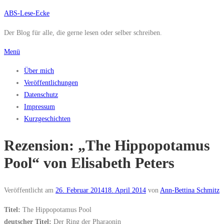
Zum
ABS-Lese-Ecke
Inhalt
Der Blog für alle, die gerne lesen oder selber schreiben.
springen
Menü
Über mich
Veröffentlichungen
Datenschutz
Impressum
Kurzgeschichten
Rezension: „The Hippopotamus
Pool“ von Elisabeth Peters
Veröffentlicht am
26. Februar 2014
18. April 2014
von
Ann-Bettina Schmitz
Titel:
The Hippopotamus Pool
deutscher Titel:
Der Ring der Pharaonin