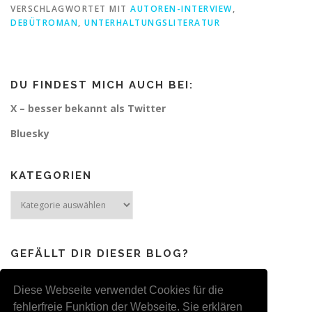
VERSCHLAGWORTET MIT
AUTOREN-INTERVIEW
,
DEBÜTROMAN
,
UNTERHALTUNGSLITERATUR
DU FINDEST MICH AUCH BEI:
X – besser bekannt als Twitter
Bluesky
KATEGORIEN
Kategorien
GEFÄLLT DIR DIESER BLOG?
Dann freue ich mich über Links, Likes, Tweets & Co.
Auch Kommentare werden immer gerne genommen :-)
Diese Webseite verwendet Cookies für die
fehlerfreie Funktion der Webseite. Sie erklären