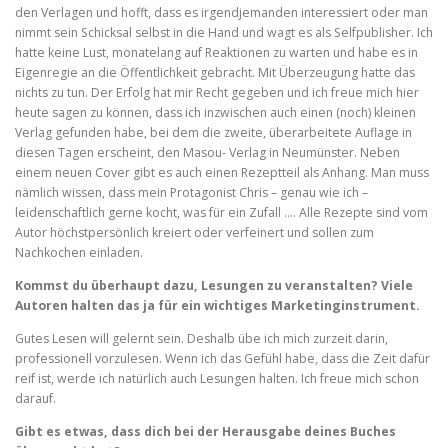
den Verlagen und hofft, dass es irgendjemanden interessiert oder man
nimmt sein Schicksal selbst in die Hand und wagt es als Selfpublisher. Ich
hatte keine Lust, monatelang auf Reaktionen zu warten und habe es in
Eigenregie an die Öffentlichkeit gebracht. Mit Überzeugung hatte das
nichts zu tun. Der Erfolg hat mir Recht gegeben und ich freue mich hier
heute sagen zu können, dass ich inzwischen auch einen (noch) kleinen
Verlag gefunden habe, bei dem die zweite, überarbeitete Auflage in
diesen Tagen erscheint, den Masou- Verlag in Neumünster. Neben
einem neuen Cover gibt es auch einen Rezeptteil als Anhang. Man muss
nämlich wissen, dass mein Protagonist Chris – genau wie ich –
leidenschaftlich gerne kocht, was für ein Zufall …. Alle Rezepte sind vom
Autor höchstpersönlich kreiert oder verfeinert und sollen zum
Nachkochen einladen.
Kommst du überhaupt dazu, Lesungen zu veranstalten? Viele
Autoren halten das ja für ein wichtiges Marketinginstrument.
Gutes Lesen will gelernt sein. Deshalb übe ich mich zurzeit darin,
professionell vorzulesen. Wenn ich das Gefühl habe, dass die Zeit dafür
reif ist, werde ich natürlich auch Lesungen halten. Ich freue mich schon
darauf.
Gibt es etwas, dass dich bei der Herausgabe deines Buches