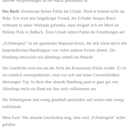
haltlose Versprechungen an die Macht gekommen ist.
Das Buch:
Kommissar Reiner Palzki hat Urlaub. Doch er kommt nicht zur
Ruhe. Erst wird sein langjähriger Freund, der Erfinder Jacques Bosco
verbrannt in seiner Werkstatt gefunden, dann ereignet sich ein Mord im
Holiday Park in Haßloch. Trotz Urlaub nimmt Palzki die Ermittlungen auf.
„Erfindergeist“ ist ein spannender Regional-Krimi, der sich schon durch den
hauptsächlichen Handlungsort von vielen anderen Krimis absetzt. Die
Handlung entwickelt sich allerdings schnell ins Absurde.
Die Geschichte wird uns aus der Sicht des Kommissars Palzki erzählt. Er ist
ein ziemlich unsympathischer, total von sich und seiner Unersetzlichkeit
überzeugter Typ. In diese eher absurde Handlung passt er ganz gut rein.
Allerdings reicht ein Band mit ihm auch vollkommen aus.
Die Nebenfiguren sind wenig glaubhaft geschildert und wirken sehr wenig
realitätsnah.
Mein Fazit: Wer absurde Geschichten mag, dem wird „Erfindergeist“ sicher
gefallen.