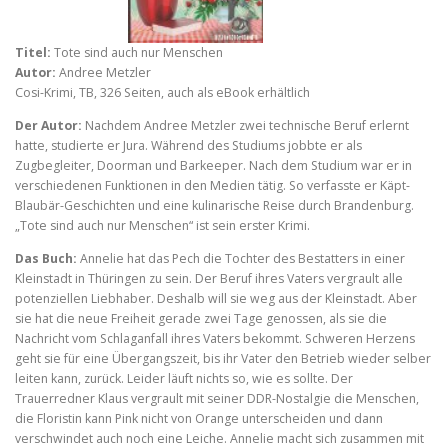
Titel:
Tote sind auch nur Menschen
Autor:
Andree Metzler
Cosi-Krimi, TB, 326 Seiten, auch als eBook erhältlich
Der Autor:
Nachdem Andree Metzler zwei technische Beruf erlernt
hatte, studierte er Jura. Während des Studiums jobbte er als
Zugbegleiter, Doorman und Barkeeper. Nach dem Studium war er in
verschiedenen Funktionen in den Medien tätig. So verfasste er Käpt-
Blaubär-Geschichten und eine kulinarische Reise durch Brandenburg.
„Tote sind auch nur Menschen“ ist sein erster Krimi.
Das Buch:
Annelie hat das Pech die Tochter des Bestatters in einer
Kleinstadt in Thüringen zu sein. Der Beruf ihres Vaters vergrault alle
potenziellen Liebhaber. Deshalb will sie weg aus der Kleinstadt. Aber
sie hat die neue Freiheit gerade zwei Tage genossen, als sie die
Nachricht vom Schlaganfall ihres Vaters bekommt. Schweren Herzens
geht sie für eine Übergangszeit, bis ihr Vater den Betrieb wieder selber
leiten kann, zurück. Leider läuft nichts so, wie es sollte. Der
Trauerredner Klaus vergrault mit seiner DDR-Nostalgie die Menschen,
die Floristin kann Pink nicht von Orange unterscheiden und dann
verschwindet auch noch eine Leiche. Annelie macht sich zusammen mit