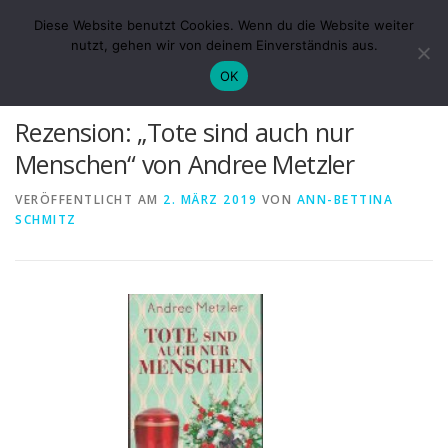
Zum
ABS-LESE-ECKE
Diese Website benutzt Cookies. Wenn du die Website weiter
Inhalt
Menü
nutzt, gehen wir von deinem Einverständnis aus.
springen
Der Blog für alle, die gerne lesen oder selber schreiben.
OK
ÜBER MICH
VERÖFFENTLICHUNGEN
Rezension: „Tote sind auch nur
Menschen“ von Andree Metzler
DATENSCHUTZ
IMPRESSUM
KURZGESCHICHTEN
VERÖFFENTLICHT AM
2. MÄRZ 2019
VON
ANN-BETTINA
SCHMITZ